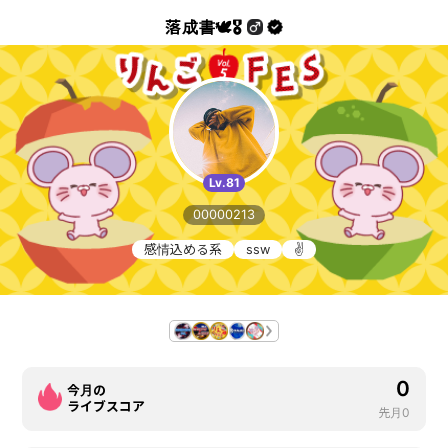
落成書🕊️🎖️
Lv.81
00000213
感情込める系
ssw
✌️
0
今月の
ライブスコア
先月0