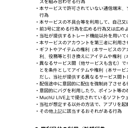
スを組み合わせる行為
・本サービスで許可されていない通信端末、
行為
・本サービスの不具合等を利用して、自己又
・前3号に定める行為を広める行為又は広め
・当社が提供するトレード機能以外を用いて
・本サービスのアカウントを第三者に利用さ
・ギフトやアイテムの権利（本サービスのア
利、役務等と引き換えにアイテムや権利（
・異なるサービス間（他サービスも含む）で
とを条件としてアイテムや権利（本サービ
だし、当社が提供する異なるサービス間ト
・配信途中に意図的に配信を強制終了させる
・意図的にバグを利用したり、ポイント等の
・MuchU LIVE上で提供されているソフ
・当社が想定する以外の方法で、アプリを起
・その他上記に該当するおそれがある行為