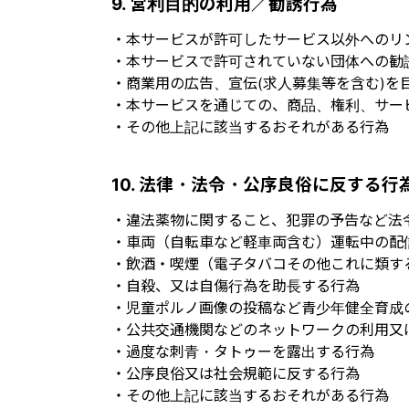
9. 営利目的の利用／勧誘行為
・本サービスが許可したサービス以外へのリ
・本サービスで許可されていない団体への勧
・商業用の広告、宣伝(求人募集等を含む)
・本サービスを通じての、商品、権利、サー
・その他上記に該当するおそれがある行為
10. 法律・法令・公序良俗に反する行
・違法薬物に関すること、犯罪の予告など法
・車両（自転車など軽車両含む）運転中の配
・飲酒・喫煙（電子タバコその他これに類す
・自殺、又は自傷行為を助長する行為
・児童ポルノ画像の投稿など青少年健全育成
・公共交通機関などのネットワークの利用又
・過度な刺青・タトゥーを露出する行為
・公序良俗又は社会規範に反する行為
・その他上記に該当するおそれがある行為